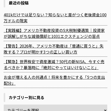
最近の投稿
401kだけでは足りない？知らないと差がつく老後資金100
万ドルの現実
【実践編】アメリカ不動産投資の5大税制優遇策｜投資家
が誤解しがちな減価償却と1031エクスチェンジの盲点
【警告】2026年、アメリカ不動産は「普通に買うと」失
敗する？プロが明かす3つの正しい買い方
【緊急】世界株安で資産激減？50代の新NISA、今すぐ売
るべきか？暴落時に「絶対にやってはいけないこと」
お金が増える人の共通点！将来を豊かにする「5つの支出
配分」
カテゴリー別に見る