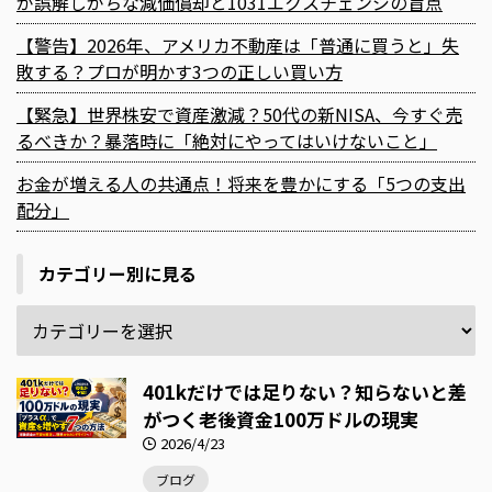
が誤解しがちな減価償却と1031エクスチェンジの盲点
【警告】2026年、アメリカ不動産は「普通に買うと」失
敗する？プロが明かす3つの正しい買い方
【緊急】世界株安で資産激減？50代の新NISA、今すぐ売
るべきか？暴落時に「絶対にやってはいけないこと」
お金が増える人の共通点！将来を豊かにする「5つの支出
配分」
カテゴリー別に見る
401kだけでは足りない？知らないと差
がつく老後資金100万ドルの現実
2026/4/23
ブログ