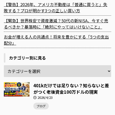
【警告】2026年、アメリカ不動産は「普通に買うと」失
敗する？プロが明かす3つの正しい買い方
【緊急】世界株安で資産激減？50代の新NISA、今すぐ売
るべきか？暴落時に「絶対にやってはいけないこと」
お金が増える人の共通点！将来を豊かにする「5つの支出
配分」
カテゴリー別に見る
401kだけでは足りない？知らないと差
がつく老後資金100万ドルの現実
2026/4/23
ブログ