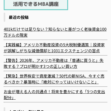
最近の投稿
401kだけでは足りない？知らないと差がつく老後資金100
万ドルの現実
【実践編】アメリカ不動産投資の5大税制優遇策｜投資家
が誤解しがちな減価償却と1031エクスチェンジの盲点
【警告】2026年、アメリカ不動産は「普通に買うと」失
敗する？プロが明かす3つの正しい買い方
【緊急】世界株安で資産激減？50代の新NISA、今すぐ売
るべきか？暴落時に「絶対にやってはいけないこと」
お金が増える人の共通点！将来を豊かにする「5つの支出
配分」