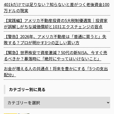
401kだけでは足りない？知らないと差がつく老後資金100
万ドルの現実
【実践編】アメリカ不動産投資の5大税制優遇策｜投資家
が誤解しがちな減価償却と1031エクスチェンジの盲点
【警告】2026年、アメリカ不動産は「普通に買うと」失
敗する？プロが明かす3つの正しい買い方
【緊急】世界株安で資産激減？50代の新NISA、今すぐ売
るべきか？暴落時に「絶対にやってはいけないこと」
お金が増える人の共通点！将来を豊かにする「5つの支出
配分」
カテゴリー別に見る