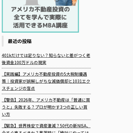
最近の投稿
401kだけでは足りない？知らないと差がつく老
後資金100万ドルの現実
【実践編】アメリカ不動産投資の5大税制優遇
策｜投資家が誤解しがちな減価償却と1031エク
スチェンジの盲点
【警告】2026年、アメリカ不動産は「普通に買
うと」失敗する？プロが明かす3つの正しい買
い方
【緊急】世界株安で資産激減？50代の新NISA、
今すぐ売るべきか？暴落時に「絶対にやっては