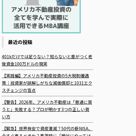
最近の投稿
401kだけでは足りない？知らないと差がつく老
後資金100万ドルの現実
【実践編】アメリカ不動産投資の5大税制優遇
策｜投資家が誤解しがちな減価償却と1031エク
スチェンジの盲点
【警告】2026年、アメリカ不動産は「普通に買
うと」失敗する？プロが明かす3つの正しい買
い方
【緊急】世界株安で資産激減？50代の新NISA、
今すぐ売るべきか？暴落時に「絶対にやっては