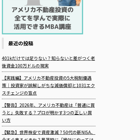
最近の投稿
401kだけでは足りない？知らないと差がつく老
後資金100万ドルの現実
【実践編】アメリカ不動産投資の5大税制優遇
策｜投資家が誤解しがちな減価償却と1031エク
スチェンジの盲点
【警告】2026年、アメリカ不動産は「普通に買
うと」失敗する？プロが明かす3つの正しい買
い方
【緊急】世界株安で資産激減？50代の新NISA、
今すぐ売るべきか？暴落時に「絶対にやっては