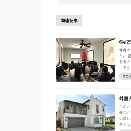
関連記事
6月
今月の
た。 
を考え
してく .
ブロ
外国
このと
機会が
いまし
か？と .