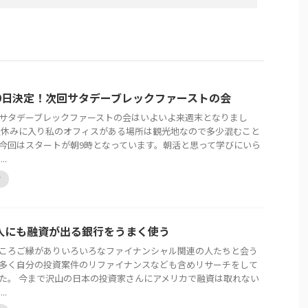
29日決定！次回サタデーブレックファーストの会
サタデーブレックファーストの会はいよいよ来週末となりまし
夏休みに入り私のオフィスがある場所は観光地なので多少混むこと
今回はスタートが朝9時となっています。朝活と思って学びにいら
..
グ
人にも融資が出る銀行をうまく使う
ころご縁がありいろいろなファイナンシャル関連の人たちと会う
多く自分の投資案件のリファイナンスなども含めリサーチをして
た。 今まで沢山の日本の投資家さんにアメリカで融資は取れない
..