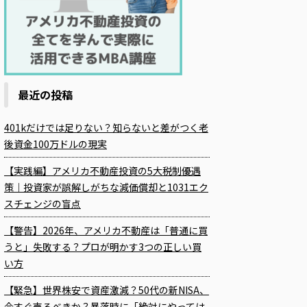
最近の投稿
401kだけでは足りない？知らないと差がつく老
後資金100万ドルの現実
【実践編】アメリカ不動産投資の5大税制優遇
策｜投資家が誤解しがちな減価償却と1031エク
スチェンジの盲点
【警告】2026年、アメリカ不動産は「普通に買
うと」失敗する？プロが明かす3つの正しい買
い方
【緊急】世界株安で資産激減？50代の新NISA、
今すぐ売るべきか？暴落時に「絶対にやっては