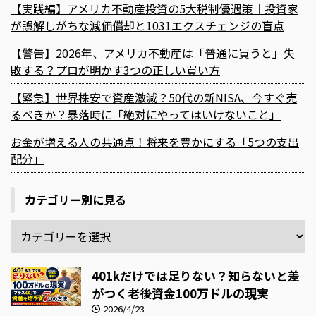
【実践編】アメリカ不動産投資の5大税制優遇策｜投資家
が誤解しがちな減価償却と1031エクスチェンジの盲点
【警告】2026年、アメリカ不動産は「普通に買うと」失
敗する？プロが明かす3つの正しい買い方
【緊急】世界株安で資産激減？50代の新NISA、今すぐ売
るべきか？暴落時に「絶対にやってはいけないこと」
お金が増える人の共通点！将来を豊かにする「5つの支出
配分」
カテゴリー別に見る
401kだけでは足りない？知らないと差
がつく老後資金100万ドルの現実
2026/4/23